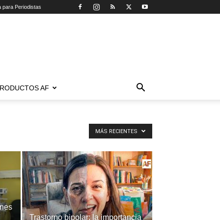
a para Periodistas
RODUCTOS AF
MÁS RECIENTES
ones
Trastorno bipolar: la importancia