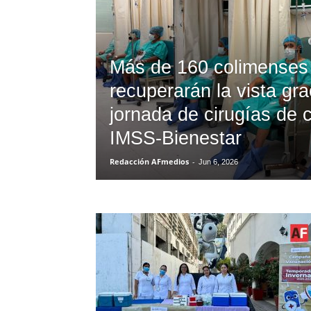
Más de 160 colimenses
recuperarán la vista gra
jornada de cirugías de 
IMSS-Bienestar
Redacción AFmedios
-
Jun 6, 2026