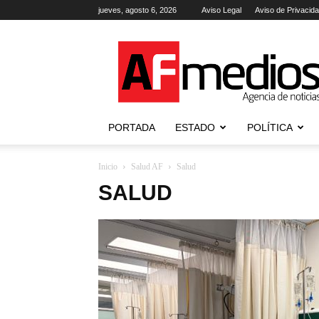
jueves, agosto 6, 2026
Aviso Legal
Aviso de Privacid
AFmedios
.-
Agencia
de
Noticias
PORTADA
ESTADO
POLÍTICA
Inicio
Salud AF
Salud
SALUD