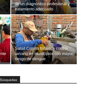
de un diagnóstico profesional y
tratamiento adecuado
Salud Colima fortalece control
ente
larvario en municipios con mayor
riesgo de dengue
Búsquedas