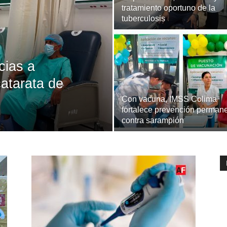
tratamiento oportuno de la
tuberculosis
cias a
catarata de
Con vacuna, IMSS Colima
fortalece prevención perman
contra sarampión