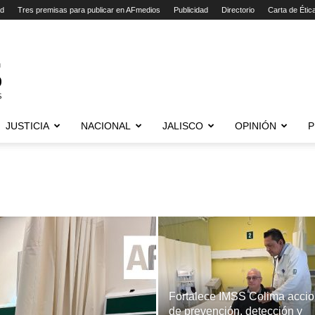
ad
Tres premisas para publicar en AFmedios
Publicidad
Directorio
Carta de Étic
JUSTICIA
NACIONAL
JALISCO
OPINIÓN
P
Fortalece IMSS Colima acci
de prevención, detección y