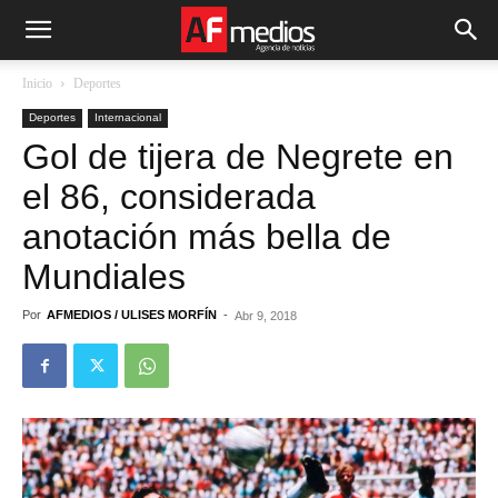
Inicio
Deportes
Deportes
Internacional
Gol de tijera de Negrete en
el 86, considerada
anotación más bella de
Mundiales
Por
AFMEDIOS / ULISES MORFÍN
-
Abr 9, 2018