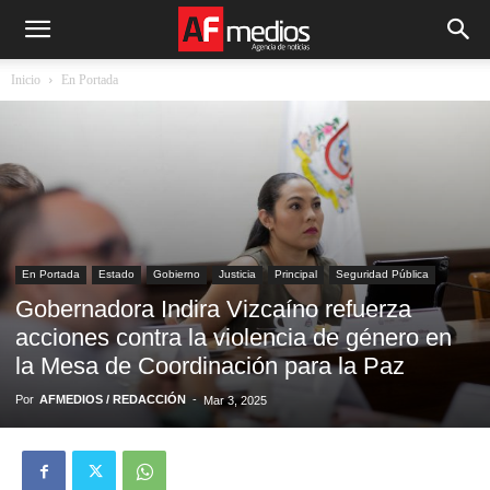
Inicio
En Portada
En Portada
Estado
Gobierno
Justicia
Principal
Seguridad Pública
Gobernadora Indira Vizcaíno refuerza
acciones contra la violencia de género en
la Mesa de Coordinación para la Paz
Por
AFMEDIOS / REDACCIÓN
-
Mar 3, 2025