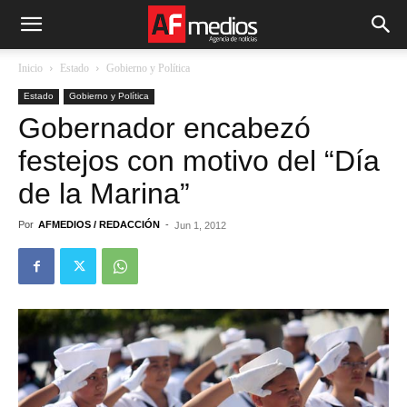
Inicio
Estado
Gobierno y Política
Estado
Gobierno y Política
Gobernador encabezó
festejos con motivo del “Día
de la Marina”
Por
AFMEDIOS / REDACCIÓN
-
Jun 1, 2012