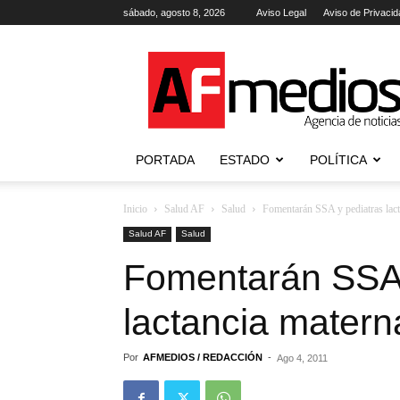
sábado, agosto 8, 2026
Aviso Legal
Aviso de Privacid
AFmedios
.-
Agencia
de
Noticias
PORTADA
ESTADO
POLÍTICA
Inicio
Salud AF
Salud
Fomentarán SSA y pediatras lact
Salud AF
Salud
Fomentarán SSA 
lactancia matern
Por
AFMEDIOS / REDACCIÓN
-
Ago 4, 2011