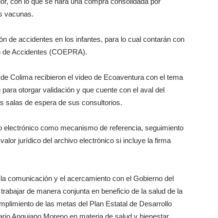
ador, con lo que se hará una compra consolidada por
as vacunas.
ón de accidentes en los infantes, para lo cual contarán con
ón de Accidentes (COEPRA).
 de Colima recibieron el video de Ecoaventura con el tema
n para otorgar validación y que cuente con el aval del
as salas de espera de sus consultorios.
co electrónico como mecanismo de referencia, seguimiento
lor jurídico del archivo electrónico si incluye la firma
 la comunicación y el acercamiento con el Gobierno del
 trabajar de manera conjunta en beneficio de la salud de la
mplimiento de las metas del Plan Estatal de Desarrollo
rio Anguiano Moreno en materia de salud y bienestar