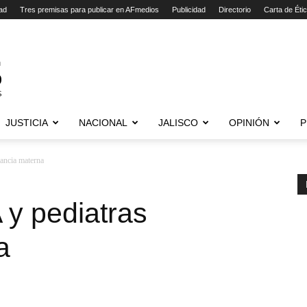
ad
Tres premisas para publicar en AFmedios
Publicidad
Directorio
Carta de Éti
JUSTICIA
NACIONAL
JALISCO
OPINIÓN
P
ancia materna
y pediatras
a