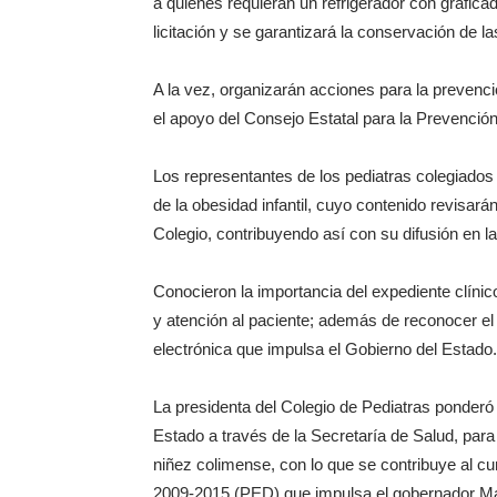
a quienes requieran un refrigerador con grafic
licitación y se garantizará la conservación de l
A la vez, organizarán acciones para la prevenci
el apoyo del Consejo Estatal para la Prevenci
Los representantes de los pediatras colegiados
de la obesidad infantil, cuyo contenido revisará
Colegio, contribuyendo así con su difusión en l
Conocieron la importancia del expediente clíni
y atención al paciente; además de reconocer el va
electrónica que impulsa el Gobierno del Estado.
La presidenta del Colegio de Pediatras ponderó
Estado a través de la Secretaría de Salud, para
niñez colimense, con lo que se contribuye al cu
2009-2015 (PED) que impulsa el gobernador Ma