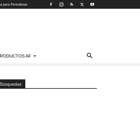
ca para Periodistas
RODUCTOS AF
Búsquedas