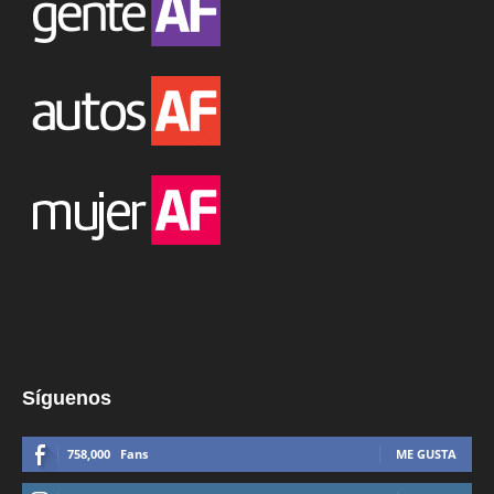
Síguenos
758,000
Fans
ME GUSTA