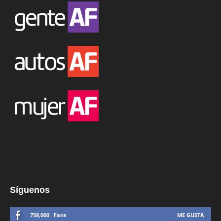
Síguenos
758,000
Fans
ME GUSTA