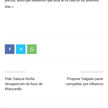
porcina, ahora que tendremos que estar en la casa en los próximos
días.»
Artículo anterior
Artículo siguiente
Pide Salazar Aviña
Propone Salgado parar
desaparición de Ayto de
campañas por influenza
Manzanillo