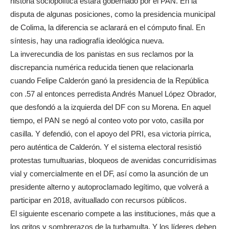
historia sociopolítica estará gobernado por el PAN. En la
disputa de algunas posiciones, como la presidencia municipal
de Colima, la diferencia se aclarará en el cómputo final. En
síntesis, hay una radiografía ideológica nueva.
La inverecundia de los panistas en sus reclamos por la
discrepancia numérica reducida tienen que relacionarla
cuando Felipe Calderón ganó la presidencia de la República
con .57 al entonces perredista Andrés Manuel López Obrador,
que desfondó a la izquierda del DF con su Morena. En aquel
tiempo, el PAN se negó al conteo voto por voto, casilla por
casilla. Y defendió, con el apoyo del PRI, esa victoria pírrica,
pero auténtica de Calderón. Y el sistema electoral resistió
protestas tumultuarias, bloqueos de avenidas concurridísimas
vial y comercialmente en el DF, así como la asunción de un
presidente alterno y autoproclamado legítimo, que volverá a
participar en 2018, avituallado con recursos públicos.
El siguiente escenario compete a las instituciones, más que a
los gritos y sombrerazos de la turbamulta. Y los líderes deben