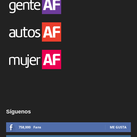
Síguenos
758,000
Fans
ME GUSTA