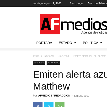
domingo, agosto 9, 2026
Aviso Legal
Aviso de Privaci
AFmedios
.-
Agencia
de
Noticias
PORTADA
ESTADO
POLÍTICA
Inicio
Nacional
Sociedad
Emiten alerta azul en Yucatá
Nacional
Sociedad
Emiten alerta az
Matthew
Por
AFMEDIOS / REDACCIÓN
-
Sep 25, 2010