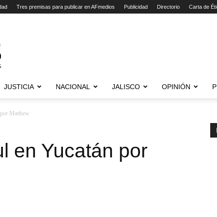
dad
Tres premisas para publicar en AFmedios
Publicidad
Directorio
Carta de Ét
JUSTICIA
NACIONAL
JALISCO
OPINIÓN
P
n por Matthew
ul en Yucatán por