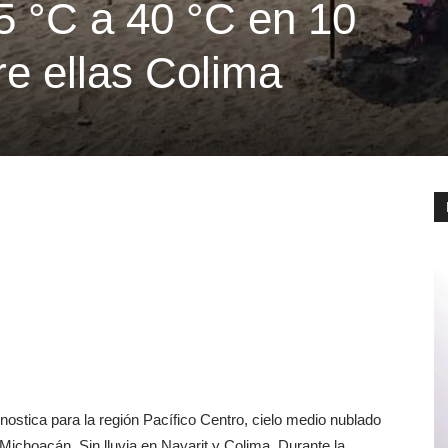
 °C a 40 °C en 10
re ellas Colima
ostica para la región Pacífico Centro, cielo medio nublado
y Michoacán. Sin lluvia en Nayarit y Colima. Durante la