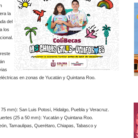
n
era la
ada del
a los
cional.
ureste
rán
vias
léctricas en zonas de Yucatán y Quintana Roo.
a 75 mm): San Luis Potosí, Hidalgo, Puebla y Veracruz.
fuertes (25 a 50 mm): Yucatán y Quintana Roo.
eón, Tamaulipas, Querétaro, Chiapas, Tabasco y