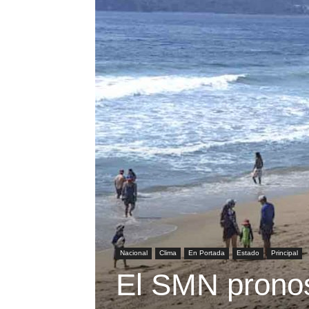
Nacional
Clima
En Portada
Estado
Principal
El SMN pronos