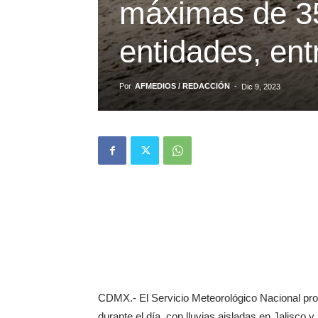
máximas de 35
entidades, ent
Por
AFMEDIOS / REDACCIÓN
-
Dic 9, 2023
CDMX.- El Servicio Meteorológico Nacional pron
durante el día, con lluvias aisladas en Jalisco 