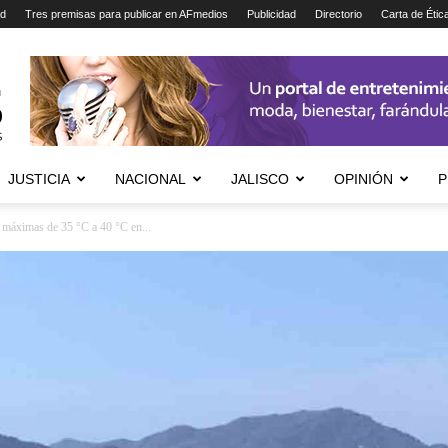
ad
Tres premisas para publicar en AFmedios
Publicidad
Directorio
Carta de Étic
JUSTICIA
NACIONAL
JALISCO
OPINIÓN
P
 máximas de 35 °C a 40 °C en...