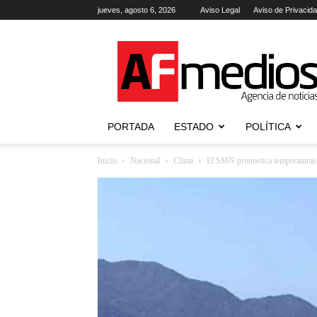
jueves, agosto 6, 2026
Aviso Legal
Aviso de Privacid
AFmedios
.-
Agencia
de
Noticias
PORTADA
ESTADO
POLÍTICA
Inicio
Nacional
Clima
El SMN pronostica temperaturas