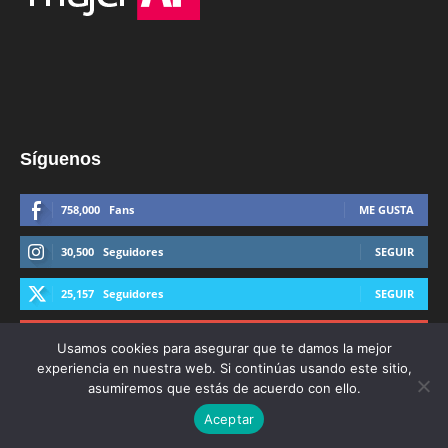
Síguenos
758,000
Fans
ME GUSTA
30,500
Seguidores
SEGUIR
25,157
Seguidores
SEGUIR
44,600
Suscriptores
SUSCRIBIRTE
Usamos cookies para asegurar que te damos la mejor
experiencia en nuestra web. Si continúas usando este sitio,
asumiremos que estás de acuerdo con ello.
Aceptar
© Derechos Reservados AFmedios 2021