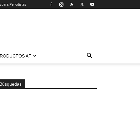
a para Periodistas
RODUCTOS AF
Búsquedas