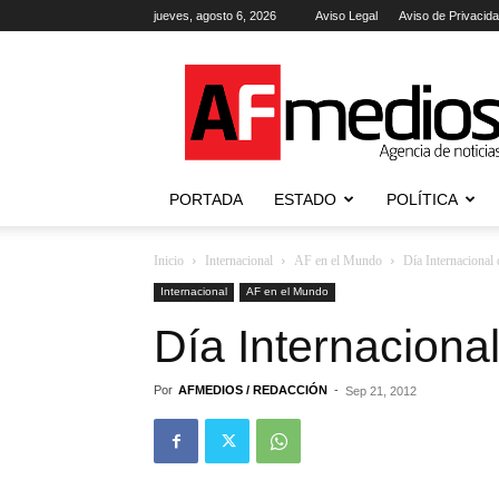
jueves, agosto 6, 2026
Aviso Legal
Aviso de Privacid
AFmedios
.-
Agencia
de
Noticias
PORTADA
ESTADO
POLÍTICA
Inicio
Internacional
AF en el Mundo
Día Internacional 
Internacional
AF en el Mundo
Día Internaciona
Por
AFMEDIOS / REDACCIÓN
-
Sep 21, 2012