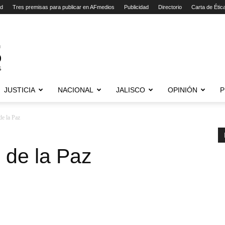
ad
Tres premisas para publicar en AFmedios
Publicidad
Directorio
Carta de Étic
JUSTICIA
NACIONAL
JALISCO
OPINIÓN
P
de la Paz
l de la Paz