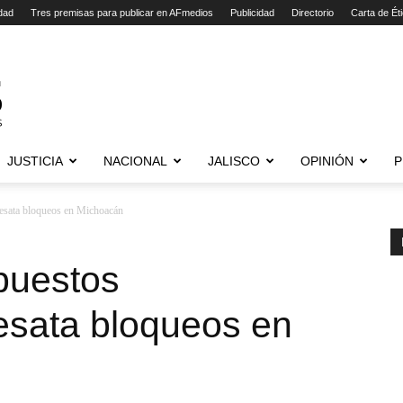
dad
Tres premisas para publicar en AFmedios
Publicidad
Directorio
Carta de Ét
JUSTICIA
NACIONAL
JALISCO
OPINIÓN
P
desata bloqueos en Michoacán
puestos
esata bloqueos en