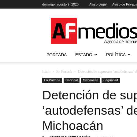
domingo, agosto 9, 2026
Aviso Legal
Aviso de Privaci
AFmedios
.-
Agencia
de
Noticias
PORTADA
ESTADO
POLÍTICA
Inicio
En Portada
Detención de supuestos ‘autodefensas’ 
En Portada
Nacional
Michoacán
Seguridad
Detención de su
‘autodefensas’ d
Michoacán