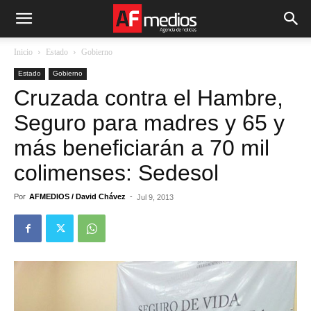
Inicio
Estado
Gobierno
Estado
Gobierno
Cruzada contra el Hambre,
Seguro para madres y 65 y
más beneficiarán a 70 mil
colimenses: Sedesol
Por
AFMEDIOS / David Chávez
-
Jul 9, 2013