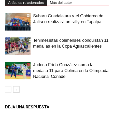
Artículos relacionados
Más del autor
Subaru Guadalajara y el Gobierno de
Jalisco realizará un rally en Tapalpa
Tenimesistas colimenses conquistan 11
medallas en la Copa Aguascalientes
Judoca Frida González suma la
medalla 11 para Colima en la Olimpiada
Nacional Conade
DEJA UNA RESPUESTA