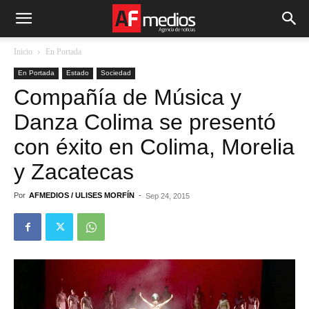
Inicio
En Portada
En Portada
Estado
Sociedad
Compañía de Música y
Danza Colima se presentó
con éxito en Colima, Morelia
y Zacatecas
Por
AFMEDIOS / ULISES MORFÍN
-
Sep 24, 2015