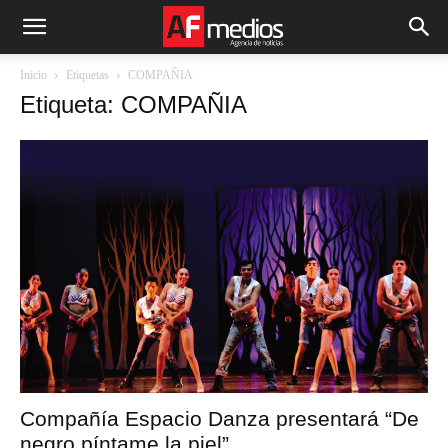
Inicio
Etiquetas
COMPAÑIA
Etiqueta: COMPAÑIA
Compañía Espacio Danza presentará “De
negro píntame la piel”