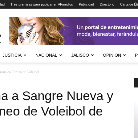
dad
Tres premisas para publicar en AFmedios
Publicidad
Directorio
Carta de Ét
JUSTICIA
NACIONAL
JALISCO
OPINIÓN
P
rona en Torneo de Voleibol...
na a Sangre Nueva y
neo de Voleibol de