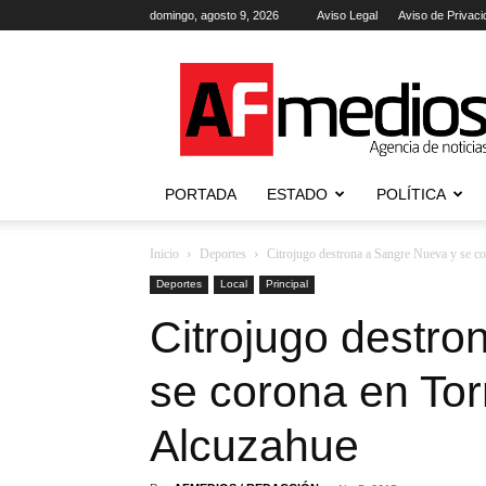
domingo, agosto 9, 2026
Aviso Legal
Aviso de Privaci
AFmedios
.-
Agencia
de
Noticias
PORTADA
ESTADO
POLÍTICA
Inicio
Deportes
Citrojugo destrona a Sangre Nueva y se co
Deportes
Local
Principal
Citrojugo destro
se corona en Tor
Alcuzahue