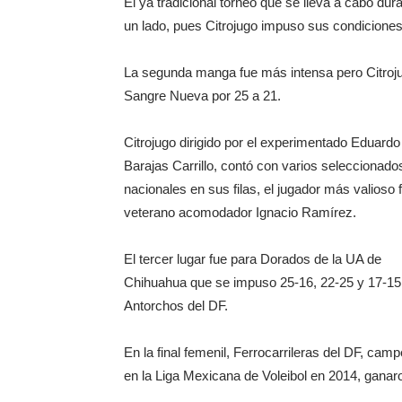
El ya tradicional torneo que se lleva a cabo dur
un lado, pues Citrojugo impuso sus condiciones 
La segunda manga fue más intensa pero Citroju
Sangre Nueva por 25 a 21.
Citrojugo dirigido por el experimentado Eduardo
Barajas Carrillo, contó con varios seleccionado
nacionales en sus filas, el jugador más valioso f
veterano acomodador Ignacio Ramírez.
El tercer lugar fue para Dorados de la UA de
Chihuahua que se impuso 25-16, 22-25 y 17-15
Antorchos del DF.
En la final femenil, Ferrocarrileras del DF, cam
en la Liga Mexicana de Voleibol en 2014, ganar