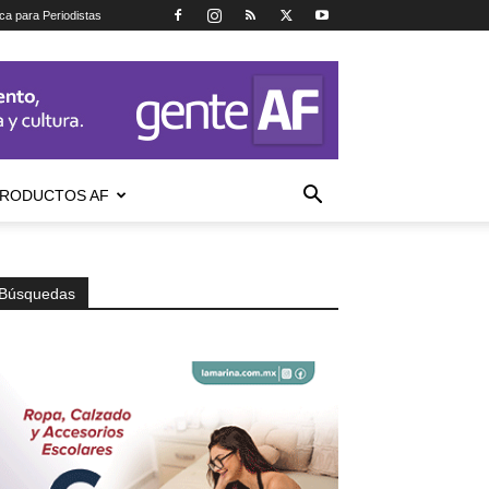
ica para Periodistas
RODUCTOS AF
Búsquedas