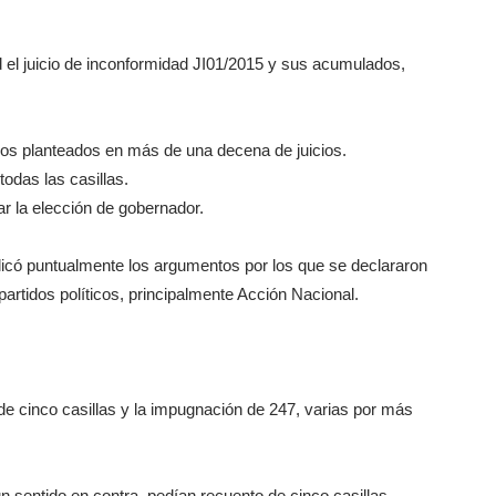
el juicio de inconformidad JI­01/2015 y sus acumulados,
ios planteados en más de una decena de juicios.
todas las casillas.
r la elección de gobernador.
licó puntualmente los argumentos por los que se declararon
artidos políticos, principalmente Acción Nacional.
e cinco casillas y la impugnación de 247, varias por más
 sentido en contra, pedían recuento de cinco casillas.