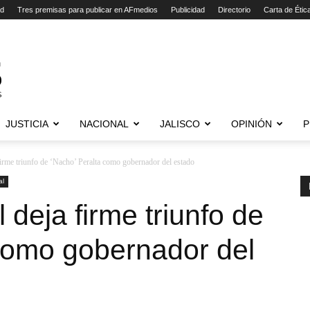
ad
Tres premisas para publicar en AFmedios
Publicidad
Directorio
Carta de Étic
JUSTICIA
NACIONAL
JALISCO
OPINIÓN
P
 firme triunfo de ‘Nacho’ Peralta como gobernador del estado
al
l deja firme triunfo de
como gobernador del