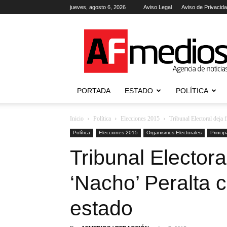
jueves, agosto 6, 2026
Aviso Legal
Aviso de Privacid
AFmedios
.-
Agencia
de
Noticias
PORTADA
ESTADO
POLÍTICA
Inicio
Política
Elecciones 2015
Tribunal Electoral deja
Política
Elecciones 2015
Organismos Electorales
Princip
Tribunal Electora
‘Nacho’ Peralta 
estado