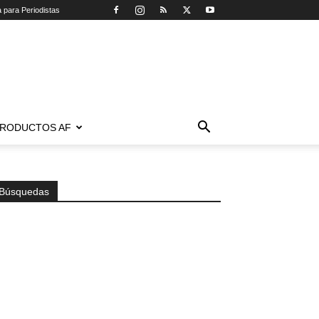
a para Periodistas
RODUCTOS AF
Búsquedas