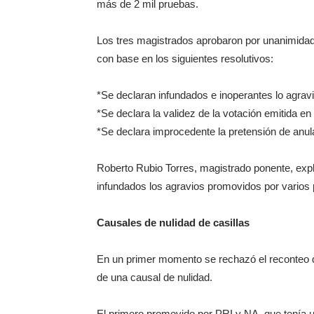
más de 2 mil pruebas.
Los tres magistrados aprobaron por unanimidad 
con base en los siguientes resolutivos:
*Se declaran infundados e inoperantes lo agrav
*Se declara la validez de la votación emitida en 
*Se declara improcedente la pretensión de anula
Roberto Rubio Torres, magistrado ponente, exp
infundados los agravios promovidos por varios p
Causales de nulidad de casillas
En un primer momento se rechazó el reconteo d
de una causal de nulidad.
El primero promovido por PRI y NA, que tenía un