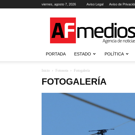
viernes, agosto 7, 2026
Aviso Legal
Aviso de Privacid
AFmedios
.-
Agencia
de
Noticias
PORTADA
ESTADO
POLÍTICA
Inicio
Fotonota
Fotogalería
FOTOGALERÍA