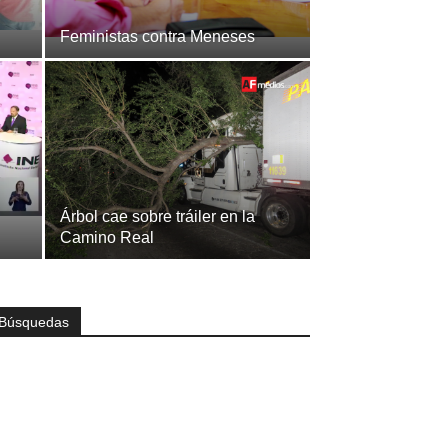
Feministas contra Meneses
Árbol cae sobre tráiler en la
Camino Real
Búsquedas