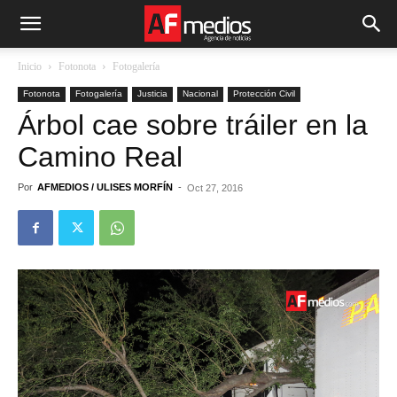
Inicio
Fotonota
Fotogalería
Fotonota
Fotogalería
Justicia
Nacional
Protección Civil
Árbol cae sobre tráiler en la
Camino Real
Por
AFMEDIOS / ULISES MORFÍN
-
Oct 27, 2016