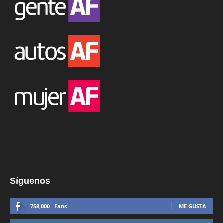
Síguenos
758,000
Fans
ME GUSTA