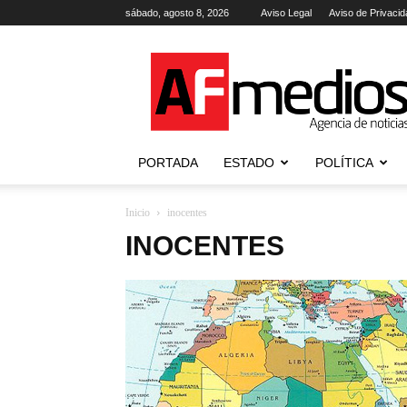
sábado, agosto 8, 2026
Aviso Legal
Aviso de Privacid
AFmedios
.-
Agencia
de
Noticias
PORTADA
ESTADO
POLÍTICA
Inicio
inocentes
INOCENTES