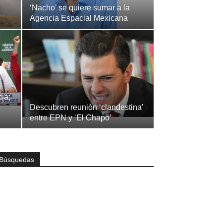
‘Nacho’ se quiere sumar a la
Agencia Espacial Mexicana
cia;
Descubren reunión ‘clandestina’
entre EPN y ‘El Chapo’
Búsquedas