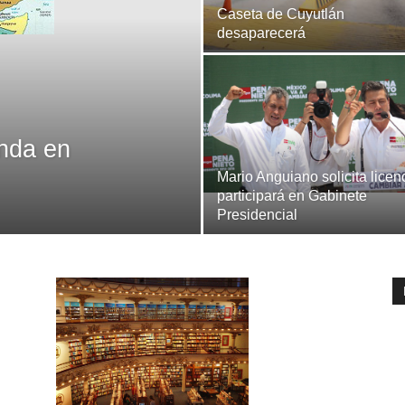
Caseta de Cuyutlán
desaparecerá
nda en
Mario Anguiano solicita licen
participará en Gabinete
Presidencial