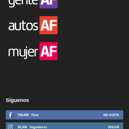
Síguenos
758,000
Fans
ME GUSTA
30,500
Seguidores
SEGUIR