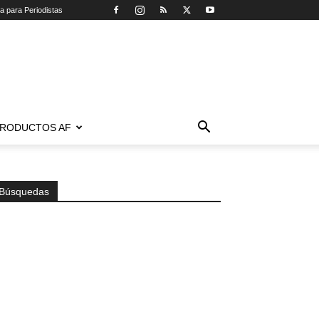
ca para Periodistas
RODUCTOS AF
Búsquedas