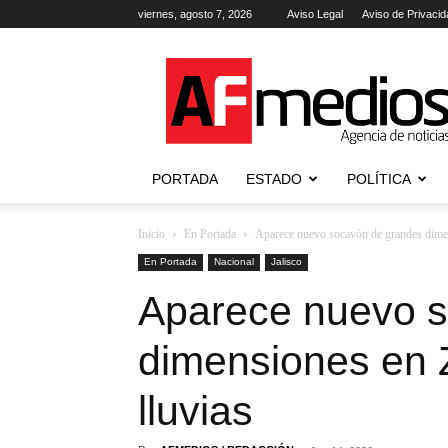
viernes, agosto 7, 2026
Aviso Legal
Aviso de Privacid
AFmedios
.-
Agencia
de
Noticias
PORTADA
ESTADO
POLÍTICA
Inicio
En Portada
Aparece nuevo socavón de grandes dimen
En Portada
Nacional
Jalisco
Aparece nuevo 
dimensiones en 
lluvias