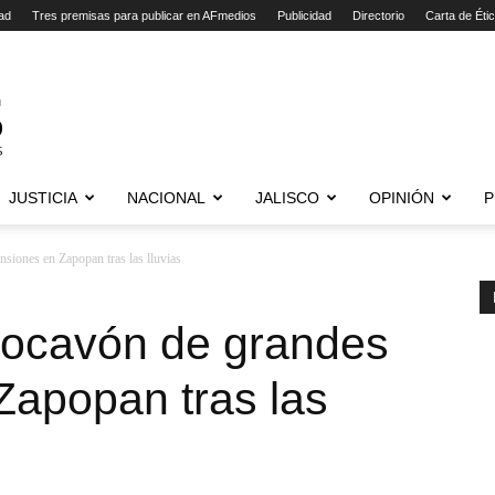
ad
Tres premisas para publicar en AFmedios
Publicidad
Directorio
Carta de Éti
JUSTICIA
NACIONAL
JALISCO
OPINIÓN
P
siones en Zapopan tras las lluvias
socavón de grandes
Zapopan tras las