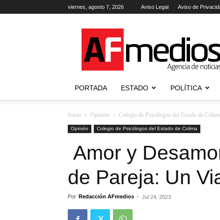
viernes, agosto 7, 2026
Aviso Legal
Aviso de Privacid
AFmedios
.-
Agencia
de
Noticias
PORTADA
ESTADO
POLÍTICA
Inicio
Opinión
Colegio de Psicólogos del Estado de Colim
Opinión
Colegio de Psicólogos del Estado de Colima
Amor y Desamor 
de Pareja: Un V
Por
Redacción AFmedios
-
Jul 24, 2023