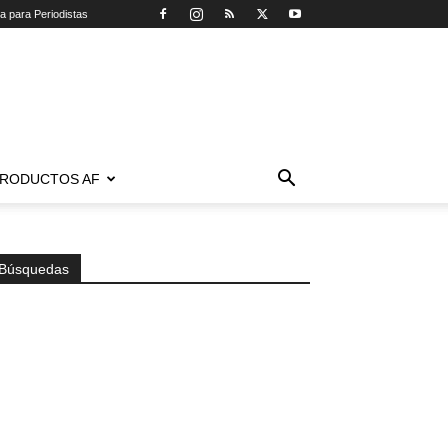
ca para Periodistas
RODUCTOS AF
Búsquedas