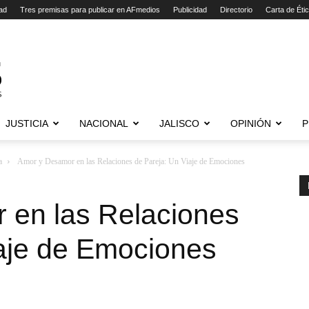
ad
Tres premisas para publicar en AFmedios
Publicidad
Directorio
Carta de Éti
JUSTICIA
NACIONAL
JALISCO
OPINIÓN
P
a
Amor y Desamor en las Relaciones de Pareja: Un Viaje de Emociones
en las Relaciones
iaje de Emociones