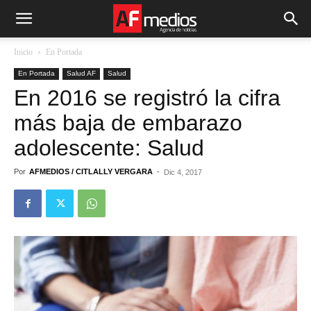
Inicio
En Portada
En Portada
Salud AF
Salud
En 2016 se registró la cifra
más baja de embarazo
adolescente: Salud
Por
AFMEDIOS / CITLALLY VERGARA
-
Dic 4, 2017