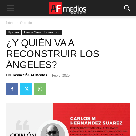
Inicio
Opinión
Opinión
Carlos Moisés Hernández
¿Y QUIÉN VA A
RECONSTRUIR LOS
ÁNGELES?
Por
Redacción AFmedios
-
Feb 3, 2025