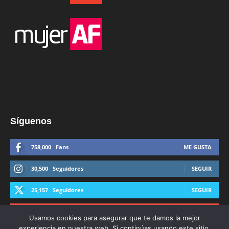
Síguenos
758,000
Fans
ME GUSTA
30,500
Seguidores
SEGUIR
25,157
Seguidores
SEGUIR
44,600
Suscriptores
SUSCRIBIRTE
Usamos cookies para asegurar que te damos la mejor
experiencia en nuestra web. Si continúas usando este sitio,