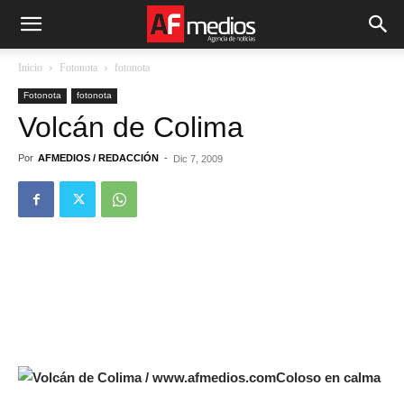
Inicio
Fotonota
fotonota
Fotonota
fotonota
Volcán de Colima
Por
AFMEDIOS / REDACCIÓN
-
Dic 7, 2009
Coloso en calma