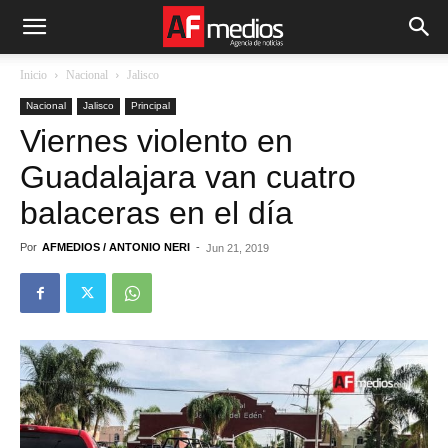
Inicio
Nacional
Jalisco
Nacional
Jalisco
Principal
Viernes violento en
Guadalajara van cuatro
balaceras en el día
Por
AFMEDIOS / ANTONIO NERI
-
Jun 21, 2019