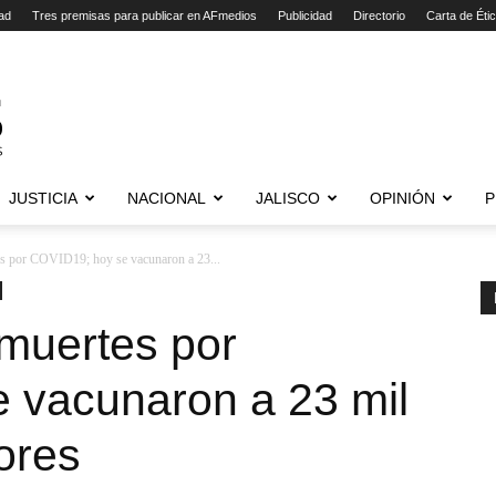
ad
Tres premisas para publicar en AFmedios
Publicidad
Directorio
Carta de Éti
JUSTICIA
NACIONAL
JALISCO
OPINIÓN
P
s por COVID19; hoy se vacunaron a 23...
 muertes por
 vacunaron a 23 mil
ores