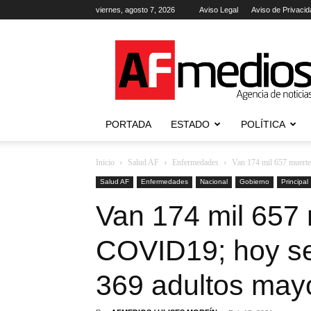
viernes, agosto 7, 2026
Aviso Legal
Aviso de Privacid
AFmedios
.-
Agencia
de
Noticias
PORTADA
ESTADO
POLÍTICA
Inicio
Salud AF
Enfermedades
Van 174 mil 657 muerte
Salud AF
Enfermedades
Nacional
Gobierno
Principal
Van 174 mil 657
COVID19; hoy se
369 adultos may