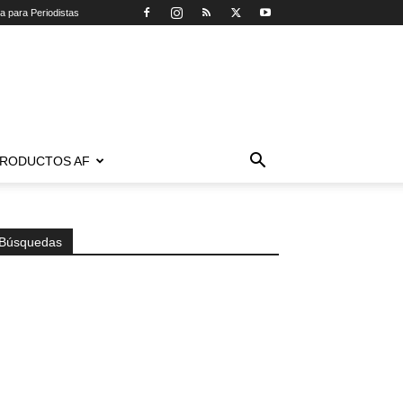
ca para Periodistas
RODUCTOS AF
Búsquedas