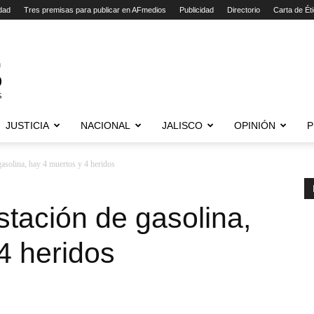
dad
Tres premisas para publicar en AFmedios
Publicidad
Directorio
Carta de Ét
JUSTICIA
NACIONAL
JALISCO
OPINIÓN
P
gasolina, hay 4 muertos y 4 heridos
stación de gasolina,
4 heridos