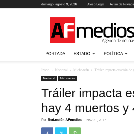
domingo, agosto 9, 2026
Aviso Legal
Aviso de Privaci
AFmedios
.-
Agencia
de
Noticias
PORTADA
ESTADO
POLÍTICA
Inicio
Nacional
Michoacán
Tráiler impacta estación de 
Nacional
Michoacán
Tráiler impacta e
hay 4 muertos y 
Por
Redacción AFmedios
-
Nov 21, 2017