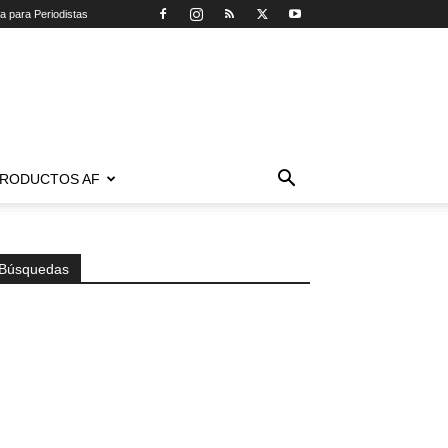
ca para Periodistas
RODUCTOS AF
Búsquedas