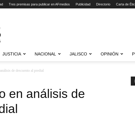
ad
Tres premisas para publicar en AFmedios
Publicidad
Directorio
Carta de Éti
JUSTICIA
NACIONAL
JALISCO
OPINIÓN
P
nálisis de descuento al predial
 en análisis de
dial