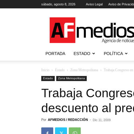
sábado, agosto 8, 2026
Aviso Legal
Aviso de Privacid
AFmedios
.-
Agencia
de
Noticias
PORTADA
ESTADO
POLÍTICA
Inicio
Estado
Zona Metropolitana
Trabaja Congreso en a
Estado
Zona Metropolitana
Trabaja Congreso
descuento al pre
Por
AFMEDIOS / REDACCIÓN
-
Dic 11, 2009