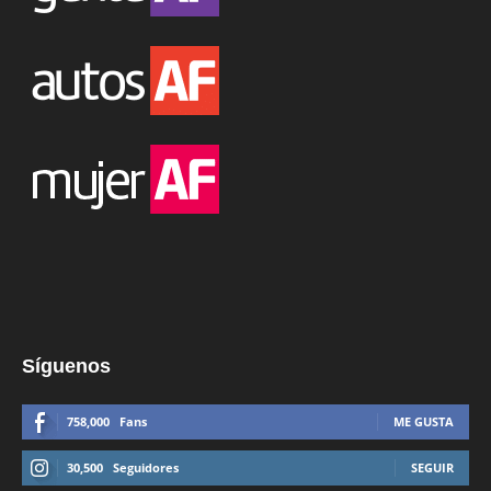
Síguenos
758,000
Fans
ME GUSTA
30,500
Seguidores
SEGUIR