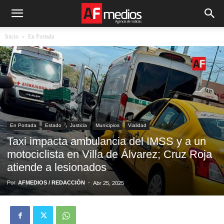
Inicio
En Portada
En Portada
Estado
Justicia
Municipios
Vialidad
Taxi impacta ambulancia del IMSS y a un
motociclista en Villa de Álvarez; Cruz Roja
atiende a lesionados
Por
AFMEDIOS / REDACCIÓN
-
Abr 25, 2025