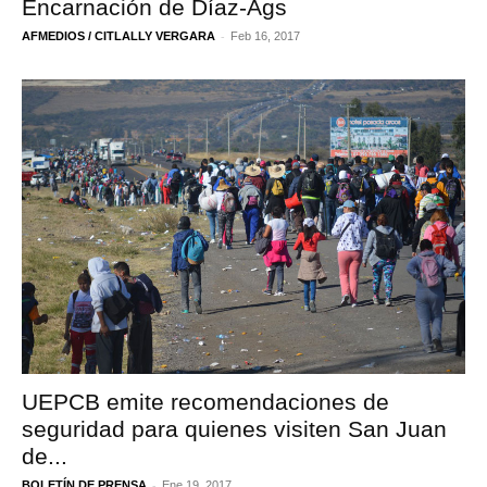
Encarnación de Díaz-Ags
-
AFMEDIOS / CITLALLY VERGARA
Feb 16, 2017
UEPCB emite recomendaciones de
seguridad para quienes visiten San Juan
de...
-
BOLETÍN DE PRENSA
Ene 19, 2017