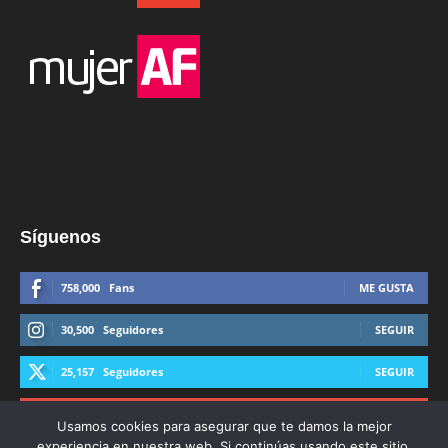
Síguenos
758,000
Fans
ME GUSTA
30,500
Seguidores
SEGUIR
25,157
Seguidores
SEGUIR
44,600
Suscriptores
SUSCRIBIRTE
Usamos cookies para asegurar que te damos la mejor
experiencia en nuestra web. Si continúas usando este sitio,