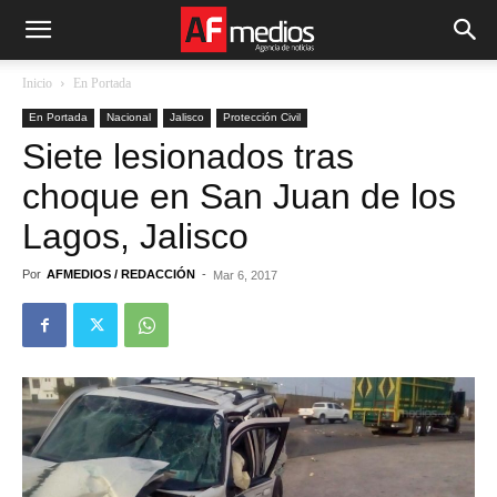
Inicio
En Portada
En Portada
Nacional
Jalisco
Protección Civil
Siete lesionados tras
choque en San Juan de los
Lagos, Jalisco
Por
AFMEDIOS / REDACCIÓN
-
Mar 6, 2017