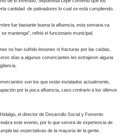
ento de lo invertido, Sepúlveda Lepe comentó que los
rta cantidad de patinadores lo cual se está cumpliendo.
embre fue bastante buena la afluencia, esta semana va
 mantenga”, refirió el funcionario municipal.
es no han sufrido lesiones ni fracturas por las caídas,
imeros días a algunos comerciantes les extrajeron alguna
gilancia.
merciantes son los que están instalados actualmente,
cupación por la poca afluencia, caso contrario a los últimos
Hidalgo, el director de Desarrollo Social y Fomento
aliza este evento, por lo que servirá de experiencia de
umpla las expectativas de la mayoría de la gente.