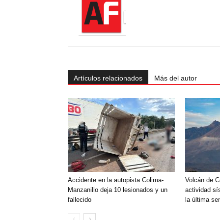
Artículos relacionados
Más del autor
Accidente en la autopista Colima-
Volcán de C
Manzanillo deja 10 lesionados y un
actividad sí
fallecido
la última s