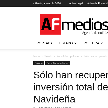
sábado, agosto 8, 2026
Aviso Legal
Aviso de Privacid
AFmedios
.-
Agencia
de
Noticias
PORTADA
ESTADO
POLÍTICA
Inicio
Estado
Zona Metropolitana
Sólo han recuperado 6
Estado
Zona Metropolitana
Sólo han recuper
inversión total d
Navideña