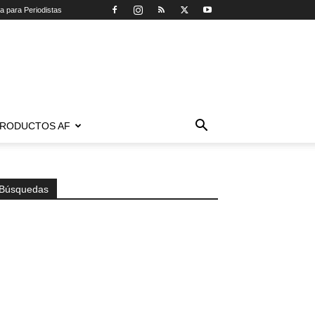
ca para Periodistas
RODUCTOS AF
Búsquedas