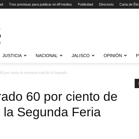
ad
Tres premisas para publicar en AFmedios
Publicidad
Directorio
Carta de Éti
JUSTICIA
NACIONAL
JALISCO
OPINIÓN
P
0 por ciento de inversión total de la Segunda...
ado 60 por ciento de
e la Segunda Feria