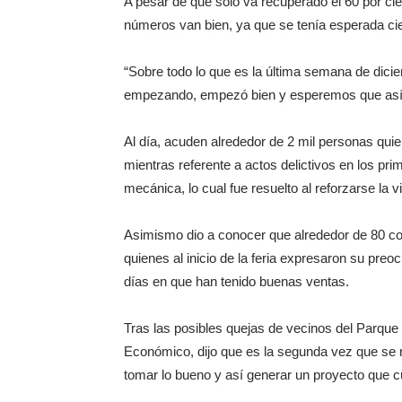
A pesar de que sólo va recuperado el 60 por ci
números van bien, ya que se tenía esperada cie
“Sobre todo lo que es la última semana de dici
empezando, empezó bien y esperemos que así se
Al día, acuden alrededor de 2 mil personas quien
mientras referente a actos delictivos en los pr
mecánica, lo cual fue resuelto al reforzarse la vi
Asimismo dio a conocer que alrededor de 80 co
quienes al inicio de la feria expresaron su preo
días en que han tenido buenas ventas.
Tras las posibles quejas de vecinos del Parque 
Económico, dijo que es la segunda vez que se re
tomar lo bueno y así generar un proyecto que c