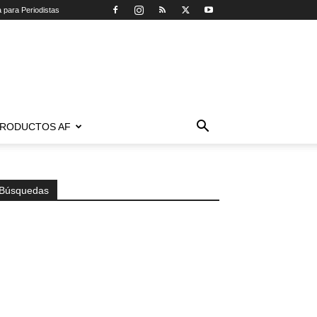
a para Periodistas
RODUCTOS AF
Búsquedas