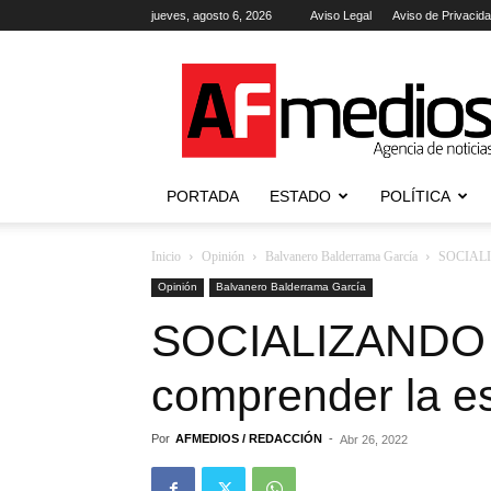
jueves, agosto 6, 2026
Aviso Legal
Aviso de Privacid
AFmedios
.-
Agencia
de
Noticias
PORTADA
ESTADO
POLÍTICA
Inicio
Opinión
Balvanero Balderrama García
SOCIALIZ
Opinión
Balvanero Balderrama García
SOCIALIZANDO D
comprender la es
Por
AFMEDIOS / REDACCIÓN
-
Abr 26, 2022