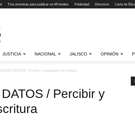
ad
Tres premisas para publicar en AFmedios
Publicidad
Directorio
Carta de Étic
JUSTICIA
NACIONAL
JALISCO
OPINIÓN
P
ANDO DATOS / Percibir y comprender la escritura
ATOS / Percibir y
critura