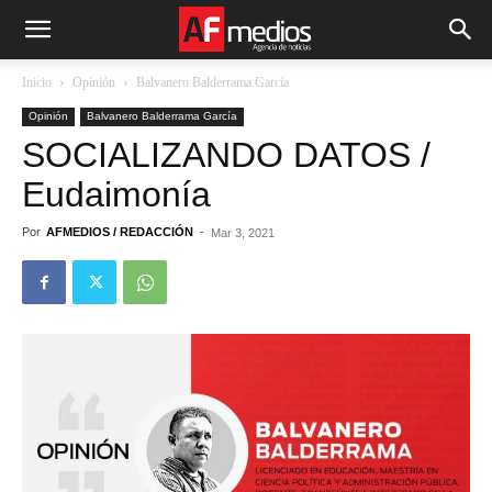
Inicio
Opinión
Balvanero Balderrama García
Opinión
Balvanero Balderrama García
SOCIALIZANDO DATOS /
Eudaimonía
Por
AFMEDIOS / REDACCIÓN
-
Mar 3, 2021