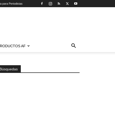
ca para Periodistas
RODUCTOS AF
Búsquedas