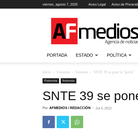
viernes, agosto 7, 2026
Aviso Legal
Aviso de Privacid
AFmedios
.-
Agencia
de
Noticias
PORTADA
ESTADO
POLÍTICA
Inicio
Fotonota
fotonota
SNTE 39 se pone la “gorra”
Fotonota
fotonota
SNTE 39 se pone 
Por
AFMEDIOS / REDACCIÓN
-
Jul 4, 2012