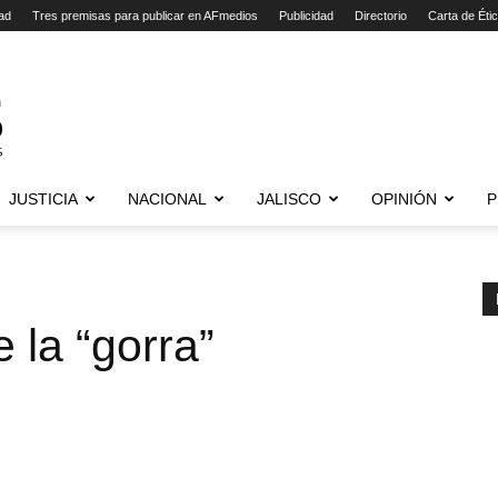
ad
Tres premisas para publicar en AFmedios
Publicidad
Directorio
Carta de Éti
JUSTICIA
NACIONAL
JALISCO
OPINIÓN
P
la “gorra”