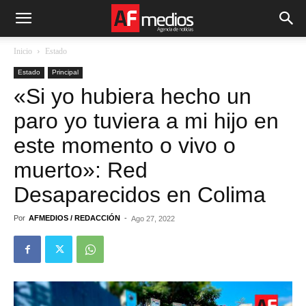
Inicio
Estado
Estado
Principal
«Si yo hubiera hecho un
paro yo tuviera a mi hijo en
este momento o vivo o
muerto»: Red
Desaparecidos en Colima
Por
AFMEDIOS / REDACCIÓN
-
Ago 27, 2022