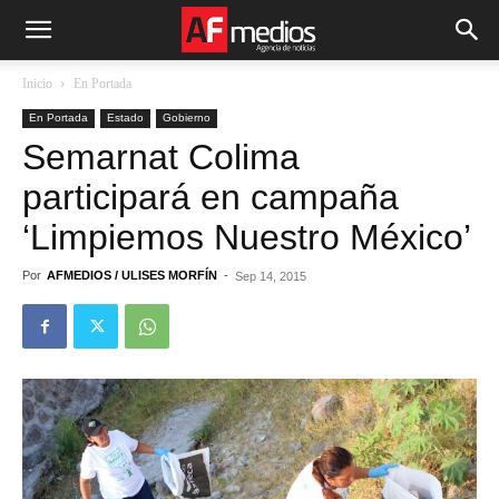
Inicio
En Portada
En Portada
Estado
Gobierno
Semarnat Colima
participará en campaña
‘Limpiemos Nuestro México’
Por
AFMEDIOS / ULISES MORFÍN
-
Sep 14, 2015