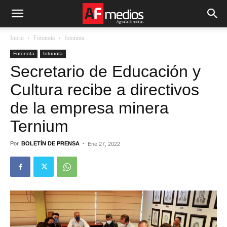
Inicio
Fotonota
fotonota
Fotonota
fotonota
Secretario de Educación y
Cultura recibe a directivos
de la empresa minera
Ternium
Por
BOLETÍN DE PRENSA
-
Ene 27, 2022