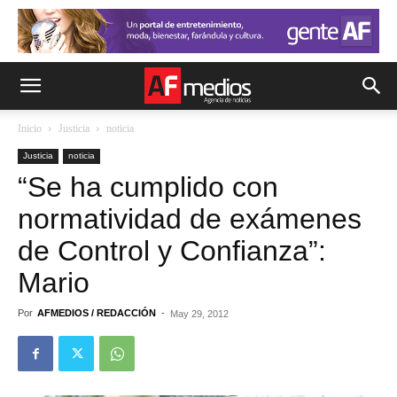
Inicio
Justicia
noticia
Justicia
noticia
“Se ha cumplido con
normatividad de exámenes
de Control y Confianza”:
Mario
Por
AFMEDIOS / REDACCIÓN
-
May 29, 2012