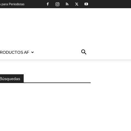
a para Periodistas
RODUCTOS AF
Búsquedas