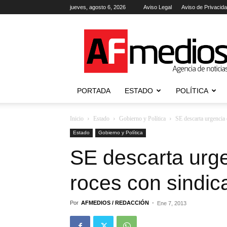
jueves, agosto 6, 2026
Aviso Legal
Aviso de Privacid
AFmedios
.-
Agencia
de
Noticias
PORTADA
ESTADO
POLÍTICA
Inicio
Estado
Gobierno y Política
SE descarta urgencia d
Estado
Gobierno y Política
SE descarta urgen
roces con sindic
Por
AFMEDIOS / REDACCIÓN
-
Ene 7, 2013