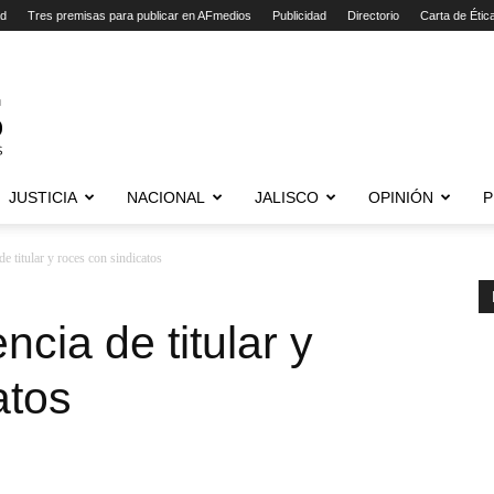
ad
Tres premisas para publicar en AFmedios
Publicidad
Directorio
Carta de Étic
JUSTICIA
NACIONAL
JALISCO
OPINIÓN
P
e titular y roces con sindicatos
cia de titular y
atos