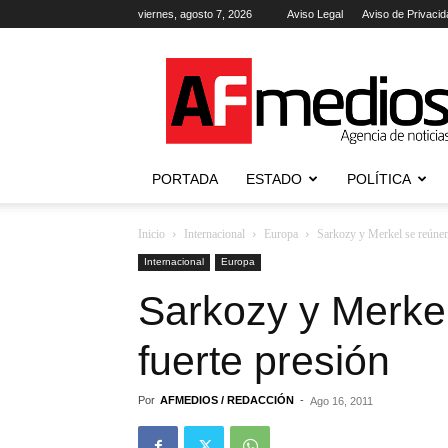
viernes, agosto 7, 2026
Aviso Legal
Aviso de Privacid
AFmedios
.-
Agencia
de
Noticias
PORTADA
ESTADO
POLÍTICA
Inicio
Internacional
Europa
Sarkozy y Merkel se reúnen
Internacional
Europa
Sarkozy y Merke
fuerte presión
Por
AFMEDIOS / REDACCIÓN
-
Ago 16, 2011