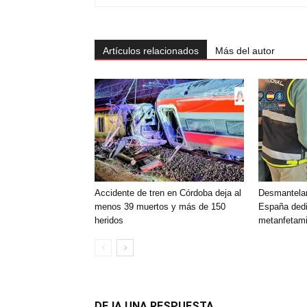
Artículos relacionados
Más del autor
Accidente de tren en Córdoba deja al
Desmantelan
menos 39 muertos y más de 150
España dedi
heridos
metanfetami
DEJA UNA RESPUESTA