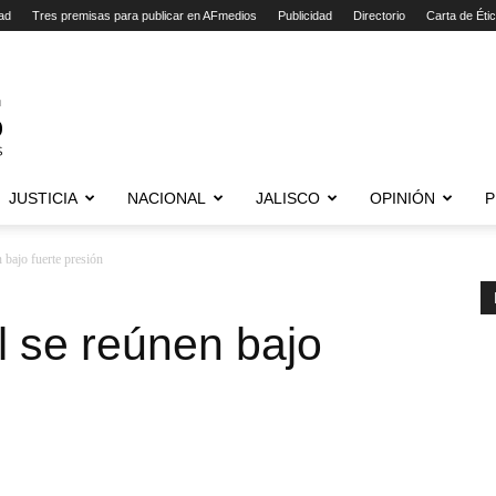
ad
Tres premisas para publicar en AFmedios
Publicidad
Directorio
Carta de Éti
JUSTICIA
NACIONAL
JALISCO
OPINIÓN
P
 bajo fuerte presión
l se reúnen bajo