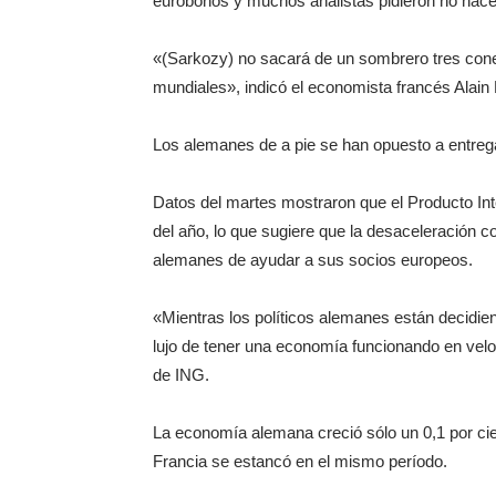
eurobonos y muchos analistas pidieron no hac
«(Sarkozy) no sacará de un sombrero tres cone
mundiales», indicó el economista francés Alain 
Los alemanes de a pie se han opuesto a entre
Datos del martes mostraron que el Producto In
del año, lo que sugiere que la desaceleración c
alemanes de ayudar a sus socios europeos.
«Mientras los políticos alemanes están decidie
lujo de tener una economía funcionando en veloc
de ING.
La economía alemana creció sólo un 0,1 por cie
Francia se estancó en el mismo período.