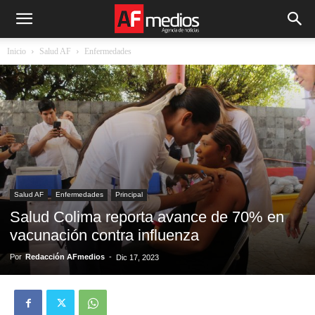
Inicio
Salud AF
Enfermedades
Salud AF
Enfermedades
Principal
Salud Colima reporta avance de 70% en
vacunación contra influenza
Por
Redacción AFmedios
-
Dic 17, 2023