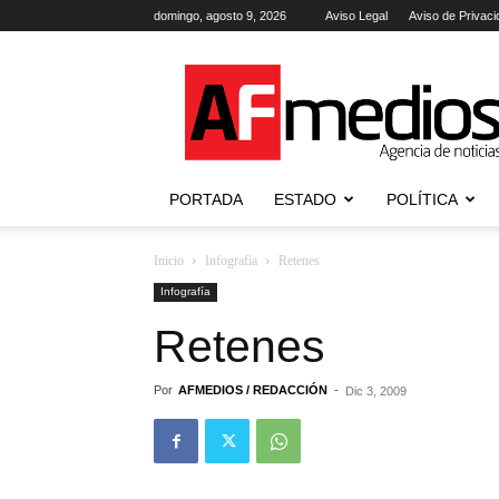
domingo, agosto 9, 2026
Aviso Legal
Aviso de Privaci
AFmedios
.-
Agencia
de
Noticias
PORTADA
ESTADO
POLÍTICA
Inicio
Infografía
Retenes
Infografía
Retenes
Por
AFMEDIOS / REDACCIÓN
-
Dic 3, 2009