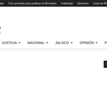
dad
Tres premisas para publicar en AFmedios
Publicidad
Directorio
Carta de Ét
JUSTICIA
NACIONAL
JALISCO
OPINIÓN
P